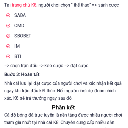
Tại
trang chủ K8
, người chơi chọn “ thể thao” => sảnh cược
SABA
CMD
SBOBET
IM
BTI
=> chọn trận đấu => kèo cược => đặt cược.
Bước 3: Hoàn tất
Nhà cái lưu lại đặt cược của người chơi và xác nhận kết quả
ngay khi trận đấu kết thúc. Nếu người chơi dự đoán chính
xác, K8 sẽ trả thưởng ngay sau đó.
Phần kết
Cá độ bóng đá trực tuyến là nền tảng được nhiều người chơi
tham gia nhất tại nhà cái K8. Chuyên cung cấp nhiều sản