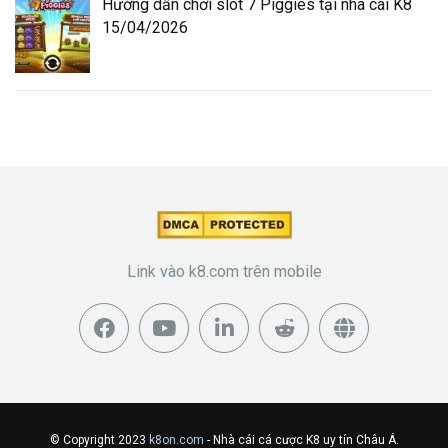
Hướng dẫn chơi slot 7 Piggies tại nhà cái K8
15/04/2026
Link vào k8.com trên mobile
© Copyright 2023
k8on.com
- Nhà cái cá cược K8 uy tín Châu Á.