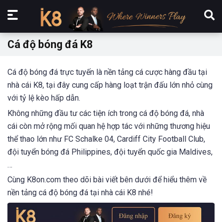
Cá độ bóng đá K8
Cá độ bóng đá trực tuyến là nền tảng cá cược hàng đầu tại
nhà cái K8, tại đây cung cấp hàng loạt trận đấu lớn nhỏ cùng
với tỷ lệ kèo hấp dẫn.
Không những đầu tư các tiện ích trong cá độ bóng đá, nhà
cái còn mở rộng mối quan hệ hợp tác với những thương hiệu
thể thao lớn như FC Schalke 04, Cardiff City Football Club,
đội tuyển bóng đá Philippines, đội tuyển quốc gia Maldives,
…
Cùng K8on.com theo dõi bài viết bên dưới để hiểu thêm về
nền tảng cá độ bóng đá tại nhà cái K8 nhé!