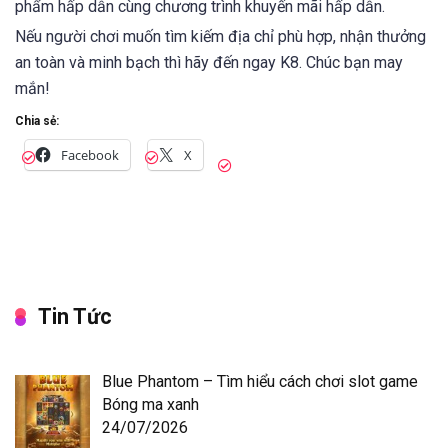
phẩm hấp dẫn cùng chương trình khuyến mãi hấp dẫn.
Nếu người chơi muốn tìm kiếm địa chỉ phù hợp, nhận thưởng
an toàn và minh bạch thì hãy đến ngay K8. Chúc bạn may
mắn!
Chia sẻ:
Facebook
X
Tin Tức
Blue Phantom – Tìm hiểu cách chơi slot game
Bóng ma xanh
24/07/2026