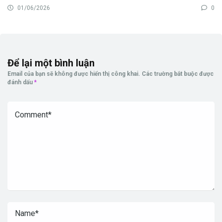
01/06/2026
0
Để lại một bình luận
Email của bạn sẽ không được hiển thị công khai.
Các trường bắt buộc được
đánh dấu
*