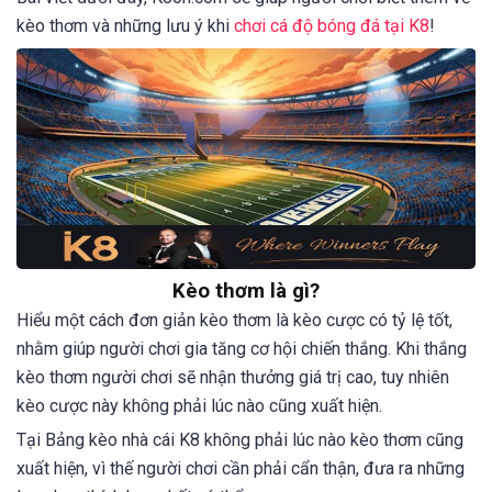
kèo thơm và những lưu ý khi
chơi cá độ bóng đá tại K8
!
Kèo thơm là gì?
Hiểu một cách đơn giản kèo thơm là kèo cược có tỷ lệ tốt,
nhằm giúp người chơi gia tăng cơ hội chiến thắng. Khi thắng
kèo thơm người chơi sẽ nhận thưởng giá trị cao, tuy nhiên
kèo cược này không phải lúc nào cũng xuất hiện.
Tại Bảng kèo nhà cái K8 không phải lúc nào kèo thơm cũng
xuất hiện, vì thế người chơi cần phải cẩn thận, đưa ra những