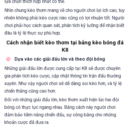
lựa chọn thích hợp nhất có thể.
Nhìn chung kèo thơm mang về cho người chơi lợi ích cao, tuy
nhiên không phải kèo cược nào cũng có lợi nhuận tốt. Người
chơi phải học cách quan sát, phân tích kỹ lưỡng để nhận biết
đâu là tỷ lệ thực sự phù hợp.
Cách nhận biết kèo thơm tại bảng kèo bóng đá
K8
Dựa vào các giải đấu lớn và theo đội bóng
Những giải đấu lớn được cung cấp tại K8 sẽ được chuyên
gia phân tích kèo cược, cập nhật thông tin trận đấu thường
xuyên. Như vậy người chơi sẽ dễ dàng soi kèo hơn, và tỷ lệ
chiến thắng cũng cao hơn.
Đối với những giải đấu lớn, kèo thơm xuất hiện lúc hai đội
bóng có thực lực ngang nhau. Bằng cách này người chơi
đảm bảo tiềm năng chiến đấu, sự công bằng cho những
khoản cược đã đưa ra.