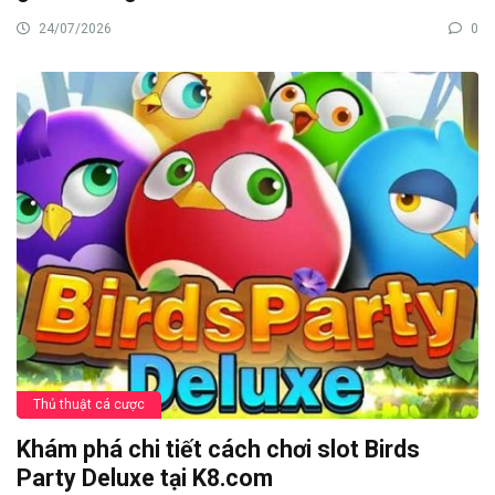
24/07/2026
0
Thủ thuật cá cược
Khám phá chi tiết cách chơi slot Birds
Party Deluxe tại K8.com