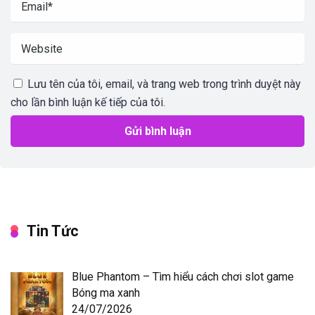
Lưu tên của tôi, email, và trang web trong trình duyệt này
cho lần bình luận kế tiếp của tôi.
Tin Tức
Blue Phantom – Tìm hiểu cách chơi slot game
Bóng ma xanh
24/07/2026