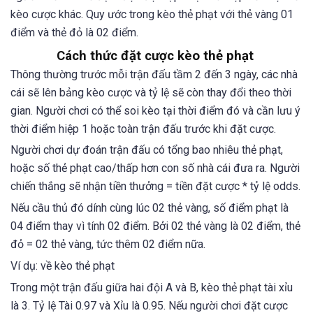
kèo cược khác. Quy ước trong kèo thẻ phạt với thẻ vàng 01
điểm và thẻ đỏ là 02 điểm.
Cách thức đặt cược kèo thẻ phạt
Thông thường trước mỗi trận đấu tầm 2 đến 3 ngày, các nhà
cái sẽ lên bảng kèo cược và tỷ lệ sẽ còn thay đổi theo thời
gian. Người chơi có thể soi kèo tại thời điểm đó và cần lưu ý
thời điểm hiệp 1 hoặc toàn trận đấu trước khi đặt cược.
Người chơi dự đoán trận đấu có tổng bao nhiêu thẻ phạt,
hoặc số thẻ phạt cao/thấp hơn con số nhà cái đưa ra. Người
chiến thắng sẽ nhận tiền thưởng = tiền đặt cược * tỷ lệ odds.
Nếu cầu thủ đó dính cùng lúc 02 thẻ vàng, số điểm phạt là
04 điểm thay vì tính 02 điểm. Bởi 02 thẻ vàng là 02 điểm, thẻ
đỏ = 02 thẻ vàng, tức thêm 02 điểm nữa.
Ví dụ: về kèo thẻ phạt
Trong một trận đấu giữa hai đội A và B, kèo thẻ phạt tài xỉu
là 3. Tỷ lệ Tài 0.97 và Xỉu là 0.95. Nếu người chơi đặt cược