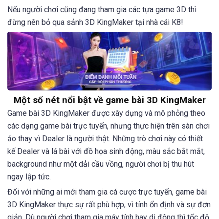
Nếu người chơi cũng đang tham gia các tựa game 3D thì
đừng nên bỏ qua sảnh 3D KingMaker tại nhà cái K8!
Một số nét nổi bật về game bài 3D KingMaker
Game bài 3D KingMaker được xây dựng và mô phỏng theo
các dạng game bài trực tuyến, nhưng thực hiện trên sàn chơi
ảo thay vì Dealer là người thật. Những trò chơi này có thiết
kế Dealer và lá bài với đồ họa sinh động, màu sắc bắt mắt,
background như một dải cầu vồng, người chơi bị thu hút
ngay lập tức.
Đối với những ai mới tham gia cá cược trực tuyến, game bài
3D KingMaker thực sự rất phù hợp, vì tính ổn định và sự đơn
giản. Dù người chơi tham gia máy tính hay di động thì tốc độ