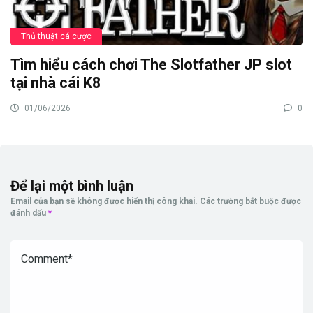
Thủ thuật cá cược
Tìm hiểu cách chơi The Slotfather JP slot
tại nhà cái K8
01/06/2026
0
Để lại một bình luận
Email của bạn sẽ không được hiển thị công khai.
Các trường bắt buộc được
đánh dấu
*