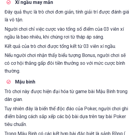
Xí ngầu may mắn
Đây quả thực là trò chơi đơn giản, tính giải trí được đánh giá
là vô tận.
Người chơi chỉ việc cược vào tổng số điểm của 03 viên xí
ngầu là bao nhiêu, khi chúng rơi từ tháp áp sáng.
Kết quả của trò chơi được tổng kết từ 03 viên xí ngầu.
Nếu người chơi nhận thấy biểu tượng Bonus, người chơi sẽ
có cơ hội thắng gấp đôi tiền thưởng so với mức cược bình
thường.
Mậu binh
Trò chơi này được hiện đại hóa từ game bài Mậu Binh trong
dân gian.
Tuy nhiên đây là biến thể độc đáo của Poker, người chơi ghi
điểm bằng cách sắp xếp các bộ bài dựa trên tay bài Poker
tiêu chuẩn.
Trong Mậu Binh có các kết hợp bài đặc biệt là sảnh Rồng (